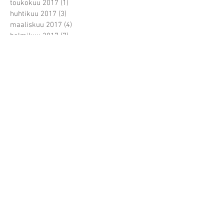
toukokuu 2017
(1)
1 päivitys
huhtikuu 2017
(3)
3 päivitystä
maaliskuu 2017
(4)
4 päivitystä
helmikuu 2017
(7)
7 päivitystä
tammikuu 2017
(5)
5 päivitystä
joulukuu 2016
(3)
3 päivitystä
marraskuu 2016
(6)
6 päivitystä
lokakuu 2016
(14)
14 päivitystä
syyskuu 2016
(4)
4 päivitystä
elokuu 2016
(4)
4 päivitystä
heinäkuu 2016
(2)
2 päivitystä
kesäkuu 2016
(11)
11 päivitystä
toukokuu 2016
(9)
9 päivitystä
huhtikuu 2016
(5)
5 päivitystä
maaliskuu 2016
(8)
8 päivitystä
helmikuu 2016
(9)
9 päivitystä
joulukuu 2015
(3)
3 päivitystä