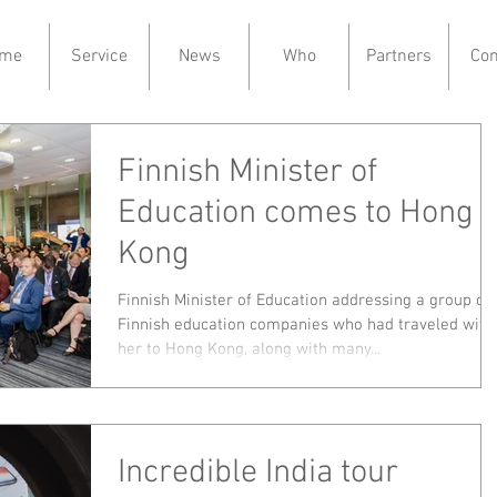
me
Service
News
Who
Partners
Con
Finnish Minister of
Education comes to Hong
Kong
Finnish Minister of Education addressing a group of
Finnish education companies who had traveled with
her to Hong Kong, along with many...
Incredible India tour