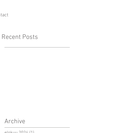
tact
Recent Posts
Archive
elokuu 2024
(1)
1 päivitys