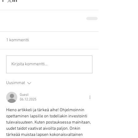
1 kommentti
Kirjoita kommentti...
Uusimmat
Guest
06.12.2025
Hieno artikkeli ja tärkeä aihe! Ohjelmoinnin 
opettaminen lapsille on todellakin investointi 
tulevaisuuteen. Kuten postauksessa mainitaan, 
uudet taidot vaativat aivoilta paljon. Onkin 
tärkeää muistaa lapsen kokonaisvaltainen 