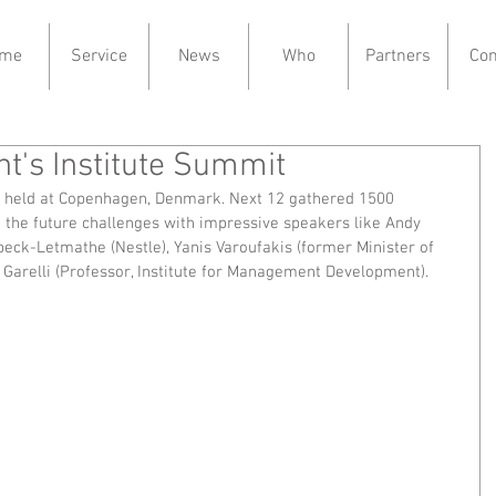
me
Service
News
Who
Partners
Con
nt's Institute Summit
s held at Copenhagen, Denmark. Next 12 gathered 1500 
 the future challenges with impressive speakers like Andy 
beck-Letmathe (Nestle), Yanis Varoufakis (former Minister of 
Garelli (Professor, Institute for Management Development). 