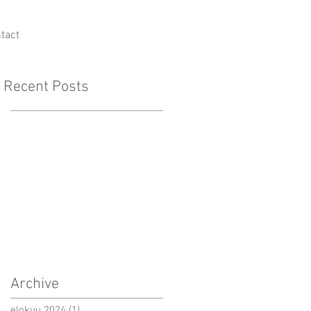
tact
Recent Posts
Archive
elokuu 2024
(1)
1 päivitys