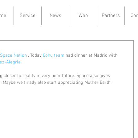
me
Service
News
Who
Partners
Con
Space Nation
 . Today 
Cohu team
 had dinner at Madrid with 
ez-Alegria.
 closer to reality in very near future. Space also gives 
t. Maybe we finally also start appreciating Mother Earth. 