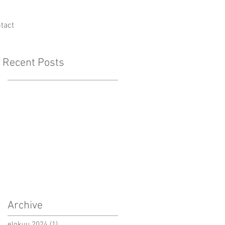
tact
Recent Posts
Archive
elokuu 2024
(1)
1 päivitys