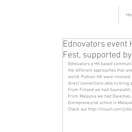
Ho
Ednovators event H
Fest, supported b
Ednovators a HK based community
the different approaches that are
world. Polkuni HK were involved 
direct connections able to bring 
From Finland we had Saunalahti,
From Malaysia we had Dwiemas an
Entrepreneurial school in Malaysi
Check out http://tinyurl.com/jc