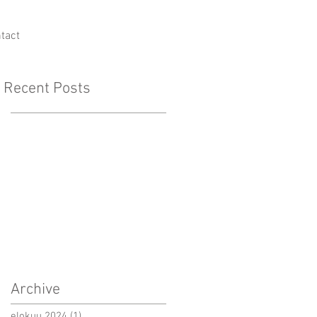
tact
Recent Posts
Archive
elokuu 2024
(1)
1 päivitys