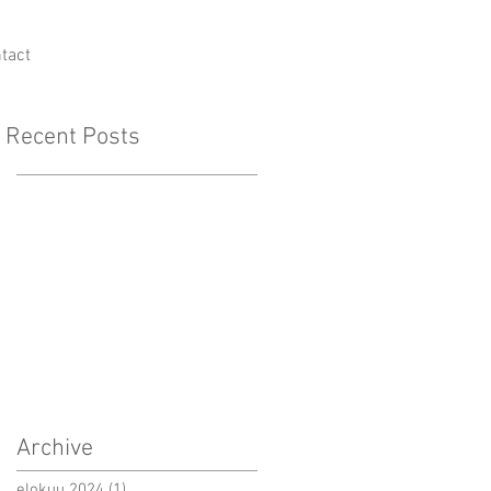
tact
Recent Posts
Archive
elokuu 2024
(1)
1 päivitys