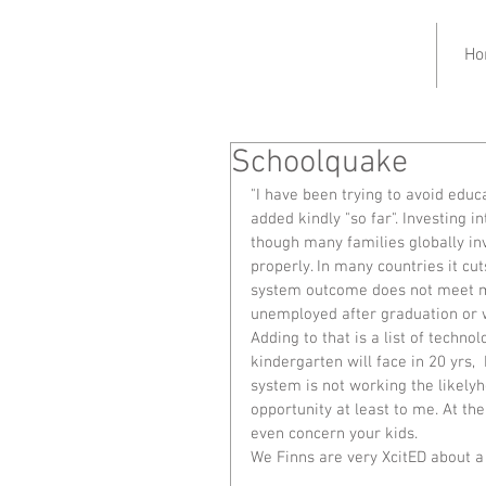
Ho
Schoolquake
"I have been trying to avoid educ
added kindly "so far". Investing i
though many families globally inv
properly. In many countries it cu
system outcome does not meet mi
unemployed after graduation or w
Adding to that is a list of techn
kindergarten will face in 20 yrs,  
system is not working the likelyh
opportunity at least to me. At th
even concern your kids.
We Finns are very XcitED about a