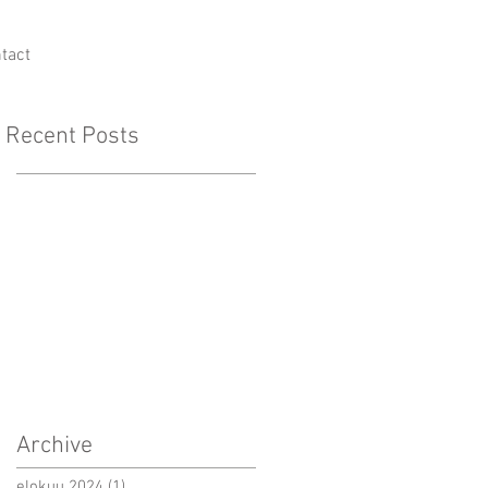
tact
Recent Posts
Archive
elokuu 2024
(1)
1 päivitys