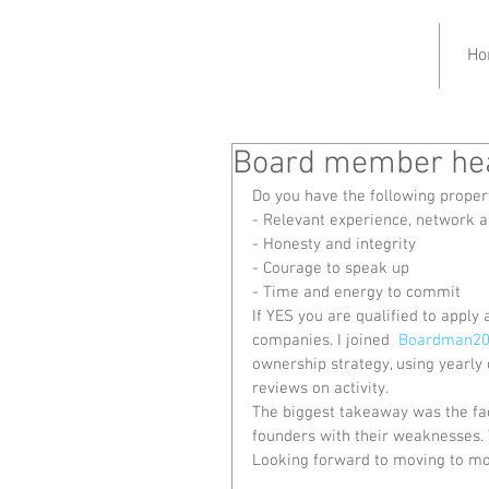
Ho
Board member hea
Do you have the following propert
- Relevant experience, network an
- Honesty and integrity
- Courage to speak up
- Time and energy to commit
If YES you are qualified to apply
companies. I joined  
Boardman2
ownership strategy, using yearly
reviews on activity.
The biggest takeaway was the fac
founders with their weaknesses. T
Looking forward to moving to mo