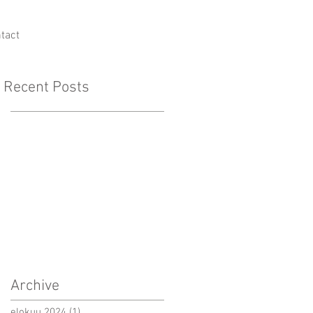
tact
Recent Posts
Archive
elokuu 2024
(1)
1 päivitys