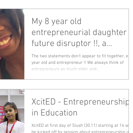
My 8 year old
entrepreneurial daughter 
future disruptor !!, a
mother's perspective.
The two statements don't appear to fit together, eig
year old and entrepreneur !! We always think of
entrepreneurs as much older and...
XcitED - Entrepreneurship
in Education
XcitED at first day of Slush (30.11) starting at 14 will
be kicked off by session about entrepreneurship in