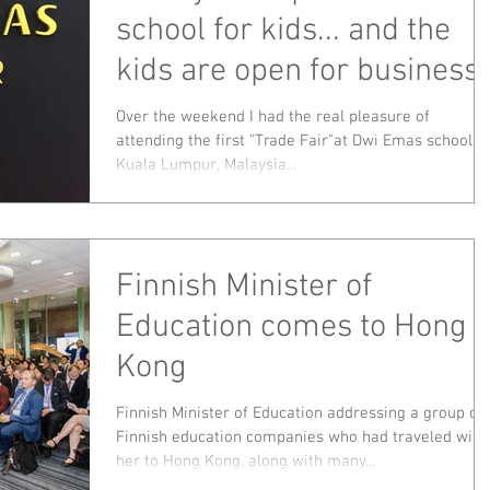
school for kids... and the
kids are open for business.
Over the weekend I had the real pleasure of
attending the first "Trade Fair"at Dwi Emas school
Kuala Lumpur, Malaysia...
Finnish Minister of
Education comes to Hong
Kong
Finnish Minister of Education addressing a group of
Finnish education companies who had traveled with
her to Hong Kong, along with many...