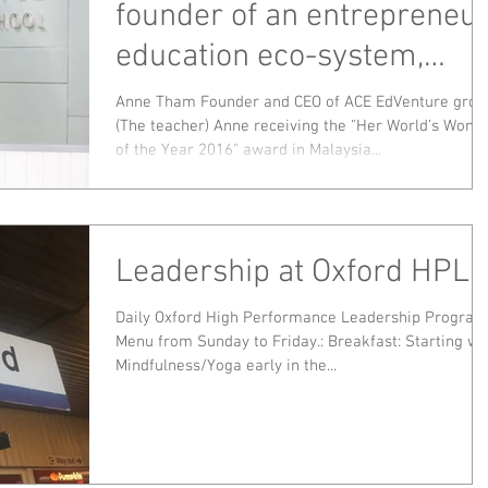
founder of an entrepreneu
education eco-system,
changing education as we
Anne Tham Founder and CEO of ACE EdVenture grou
(The teacher) Anne receiving the "Her World’s Wom
kn
of the Year 2016" award in Malaysia...
Leadership at Oxford HPL
Daily Oxford High Performance Leadership Program
Menu from Sunday to Friday.: Breakfast: Starting wi
Mindfulness/Yoga early in the...