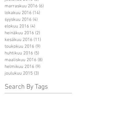
marraskuu 2016
(6)
6 päivitystä
lokakuu 2016
(14)
14 päivitystä
syyskuu 2016
(4)
4 päivitystä
elokuu 2016
(4)
4 päivitystä
a
heinäkuu 2016
(2)
2 päivitystä
kesäkuu 2016
(11)
11 päivitystä
toukokuu 2016
(9)
9 päivitystä
huhtikuu 2016
(5)
5 päivitystä
ht
maaliskuu 2016
(8)
8 päivitystä
helmikuu 2016
(9)
9 päivitystä
joulukuu 2015
(3)
3 päivitystä
Search By Tags